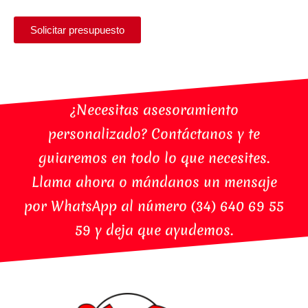
Solicitar presupuesto
¿Necesitas asesoramiento
personalizado? Contáctanos y te
guiaremos en todo lo que necesites.
Llama ahora o mándanos un mensaje
por WhatsApp al número (34) 640 69 55
59 y deja que ayudemos.